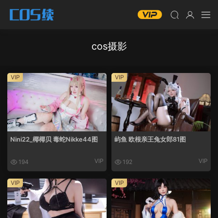
cos摄影
VIP
VIP
Nini22_椰椰贝 毒蛇Nikke44图
屿鱼 欧根亲王兔女郎81图
VIP
VIP
194
192
VIP
VIP