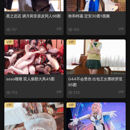
星之迟迟 调月莉音原皮同人98图
秋和柯基 定安30图1视频
VIP
VIP
157
163
VIP
VIP
soso嗖嗖 双人柴郡大凤45图
G44不会受伤 出包王女黑咲芽亚
65图
VIP
VIP
705
335
VIP
VIP