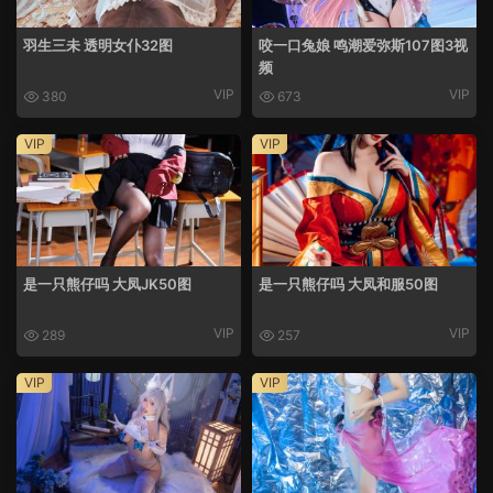
羽生三未 透明女仆32图
咬一口兔娘 鸣潮爱弥斯107图3视
频
VIP
VIP
380
673
VIP
VIP
是一只熊仔吗 大凤JK50图
是一只熊仔吗 大凤和服50图
VIP
VIP
289
257
VIP
VIP