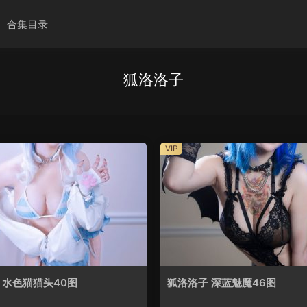
合集目录
狐洛洛子
VIP
 水色猫猫头40图
狐洛洛子 深蓝魅魔46图