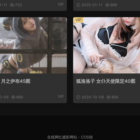
VIP
1-11
753
2025-01-11
669
VIP
 月之伊布45图
狐洛洛子 女仆天使限定40图
VIP
0-09
669
2024-10-08
856
在线网红摄影网站 -
COS续