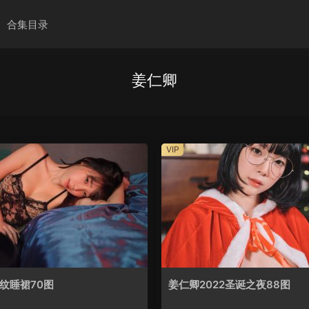
合集目录
姜仁卿
VIP
纹睡裙70图
姜仁卿2022圣诞之夜88图