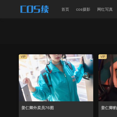
首页
cos摄影
网红写真
VIP
VIP
姜仁卿外卖员76图
姜仁卿豹