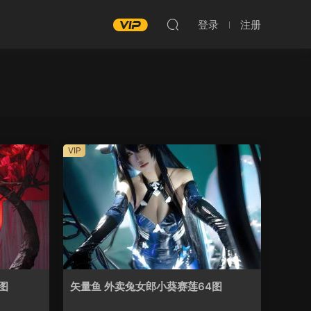
登录
注册
VIP
图
矢量鱼 外卖兔女郎小葵赛莲64图