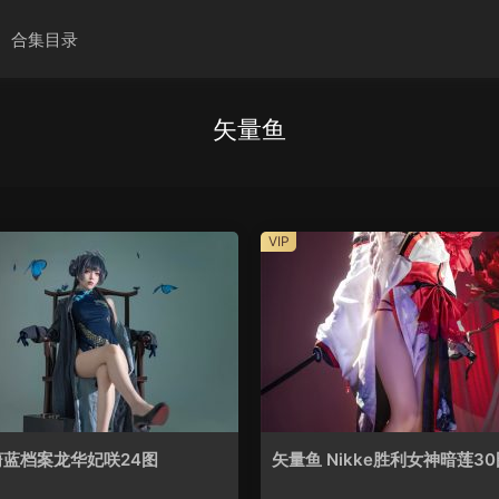
合集目录
矢量鱼
VIP
蔚蓝档案龙华妃咲24图
矢量鱼 Nikke胜利女神暗莲30