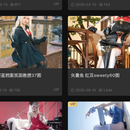
VIP
3-15
671
2026-03-10
743
VIP
蔚蓝档案笑面教授37图
矢量鱼 红豆sweety60图
VIP
2-15
759
2025-09-10
1.44k
VIP