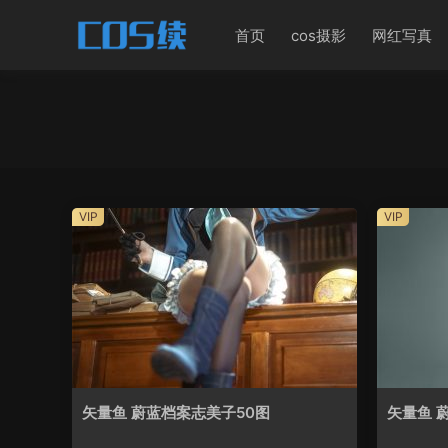
首页
cos摄影
网红写真
VIP
VIP
矢量鱼 蔚蓝档案志美子50图
矢量鱼 