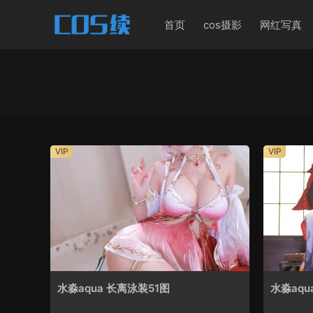
首页
cos摄影
网红写真
VIP
VIP
水淼aqua 长离泳装51图
水淼aqu