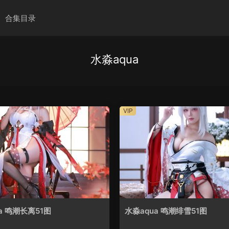
合集目录
水淼aqua
VIP
a 鸣潮长离51图
水淼aqua 鸣潮绯雪51图