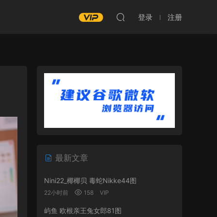
登录
注册
最新文章
Nini22_椰椰贝 毒蛇Nikke44图
22小时前
158
VIP
屿鱼 欧根亲王兔女郎81图