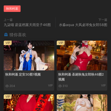
秋和柯基
上一篇
下一篇
九柒喵 蔚蓝档案天雨亚子46图
水淼aqua 大凤桌球兔女郎58图
猜你喜欢
VIP
VIP
秋和柯基 定安30图1视频
秋和柯基 圣诞秋兔女郎秋46图2
视频
VIP
VIP
204
310
VIP
VIP