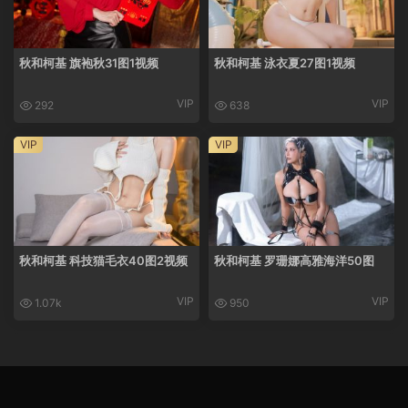
秋和柯基 旗袍秋31图1视频
秋和柯基 泳衣夏27图1视频
VIP
VIP
292
638
VIP
VIP
秋和柯基 科技猫毛衣40图2视频
秋和柯基 罗珊娜高雅海洋50图
VIP
VIP
1.07k
950