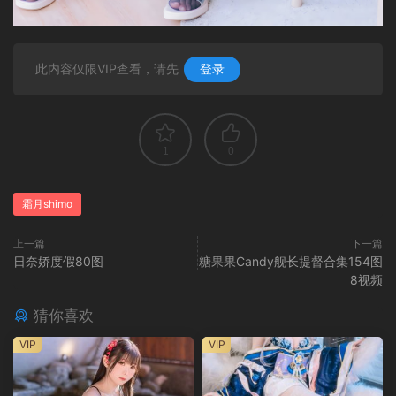
此内容仅限VIP查看，请先
登录
1
0
霜月shimo
上一篇
下一篇
日奈娇度假80图
糖果果Candy舰长提督合集154图
8视频
猜你喜欢
VIP
VIP