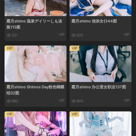
霜月shimo 温泉デイリーしも泳
霜月shimo 信浓女仆44图
装115图
VIP
VIP
321
635
VIP
VIP
霜月shimo Shimos Day粉色蝴蝶
霜月shimo 办公室女职业137图
结32图
VIP
VIP
980
900
VIP
VIP