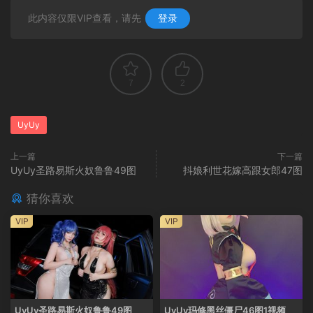
此内容仅限VIP查看，请先
登录
7
2
UyUy
上一篇
下一篇
UyUy圣路易斯火奴鲁鲁49图
抖娘利世花嫁高跟女郎47图
猜你喜欢
VIP
VIP
UyUy圣路易斯火奴鲁鲁49图
UyUy玛修黑丝僵尸46图1视频