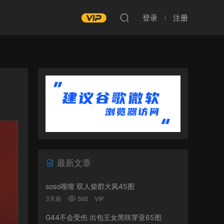
登录
注册
最新文章
soso嗖嗖 双人柴郡大凤45图
3天前
566
VIP
G44不会受伤 出包王女黑咲芽亚65图