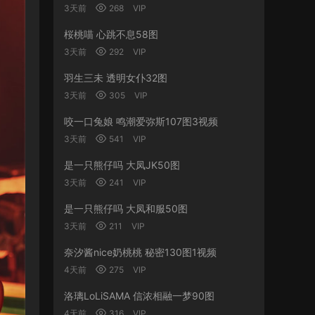
3天前
268
VIP
桜桃喵 心跳不息58图
3天前
292
VIP
羽生三未 透明女仆32图
3天前
305
VIP
咬一口兔娘 鸣潮爱弥斯107图3视频
3天前
541
VIP
是一只熊仔吗 大凤JK50图
3天前
241
VIP
是一只熊仔吗 大凤和服50图
3天前
211
VIP
奈汐酱nice奶桃桃 秘密130图1视频
4天前
275
VIP
洛璃LoLiSAMA 信浓相融一梦90图
4天前
316
VIP