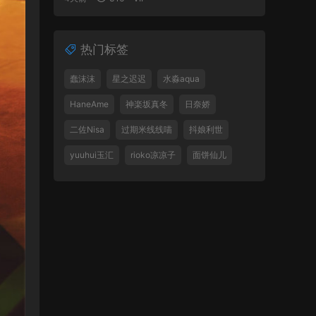
热门标签
蠢沫沫
星之迟迟
水淼aqua
HaneAme
神楽坂真冬
日奈娇
二佐Nisa
过期米线线喵
抖娘利世
yuuhui玉汇
rioko凉凉子
面饼仙儿