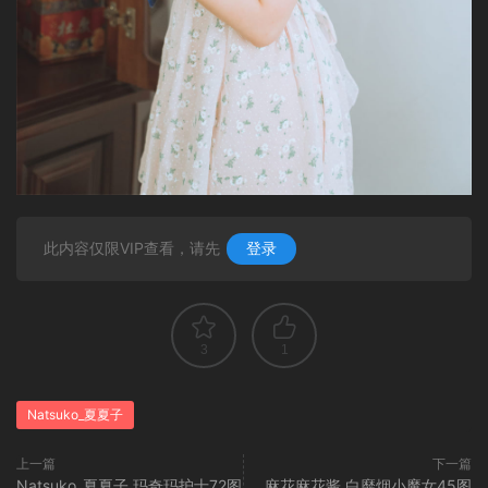
此内容仅限VIP查看，请先
登录
3
1
Natsuko_夏夏子
上一篇
下一篇
Natsuko_夏夏子 玛奇玛护士72图
麻花麻花酱 白靡烟小魔女45图