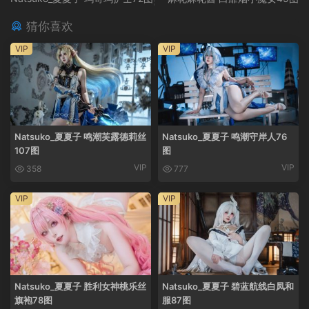
猜你喜欢
VIP
VIP
Natsuko_夏夏子 鸣潮芙露德莉丝
Natsuko_夏夏子 鸣潮守岸人76
107图
图
VIP
VIP
358
777
VIP
VIP
Natsuko_夏夏子 胜利女神桃乐丝
Natsuko_夏夏子 碧蓝航线白凤和
旗袍78图
服87图