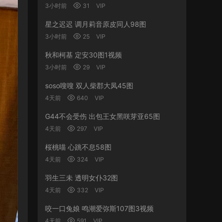
3小时前
31
VIP
星之迟迟 调月莉音原皮同人98图
3小时前
25
VIP
秋和柯基 定安30图1视频
3小时前
29
VIP
soso嗖嗖 双人柴郡大凤45图
4天前
640
VIP
G44不会受伤 出包王女黑咲芽亚65图
4天前
297
VIP
桜桃喵 心跳不息58图
4天前
324
VIP
羽生三未 透明女仆32图
4天前
332
VIP
咬一口兔娘 鸣潮爱弥斯107图3视频
4天前
591
VIP