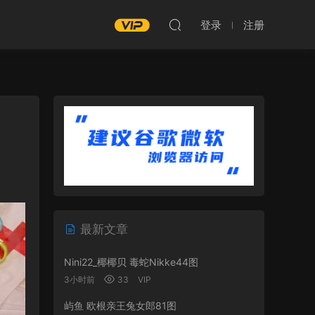
登录
注册
最新文章
Nini22_椰椰贝 毒蛇Nikke44图
3小时前
33
VIP
屿鱼 欧根亲王兔女郎81图