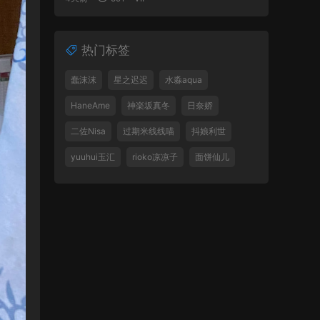
热门标签
蠢沫沫
星之迟迟
水淼aqua
HaneAme
神楽坂真冬
日奈娇
二佐Nisa
过期米线线喵
抖娘利世
yuuhui玉汇
rioko凉凉子
面饼仙儿