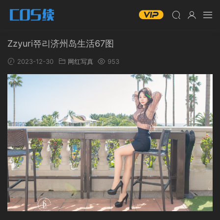
Zzyuri쮸리济州岛生活67图
2023-12-30
网红写真
953