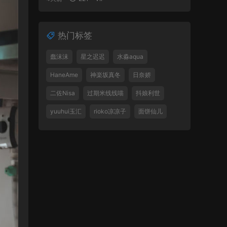
热门标签
蠢沫沫
星之迟迟
水淼aqua
HaneAme
神楽坂真冬
日奈娇
二佐Nisa
过期米线线喵
抖娘利世
yuuhui玉汇
rioko凉凉子
面饼仙儿