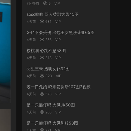
7分钟前
5
VIP
soso嗖嗖 双人柴郡大凤45图
4天前
631
VIP
G44不会受伤 出包王女黑咲芽亚65图
4天前
286
VIP
桜桃喵 心跳不息58图
4天前
318
VIP
羽生三未 透明女仆32图
4天前
323
VIP
咬一口兔娘 鸣潮爱弥斯107图3视频
4天前
578
VIP
是一只熊仔吗 大凤JK50图
4天前
265
VIP
是一只熊仔吗 大凤和服50图
4天前
221
VIP