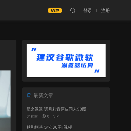
登录
注册
最新文章
星之迟迟 调月莉音原皮同人98图
31秒前
0
VIP
秋和柯基 定安30图1视频